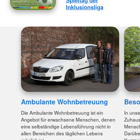
Spieltag der
Inklusionsliga
Ambulante Wohnbetreuung
Beso
Die Ambulante Wohnbetreuung ist ein
In unse
Angebot für erwachsene Menschen, denen
Zuhaus
eine selbständige Lebensführung nicht in
Mensch
allen Bereichen des täglichen Lebens
Darübe
möglich ist.
Kurzzei