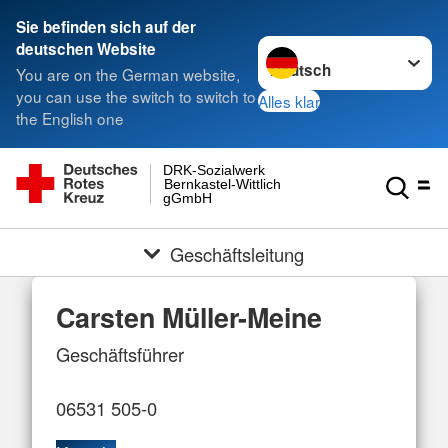
Sie befinden sich auf der
Sprache wechseln zu
deutschen Website
You are on the German website,
you can use the switch to switch to
Alles klar
the English one
DRK-Sozialwerk
Bernkastel-Wittlich
gGmbH
Geschäftsleitung
Carsten Müller-Meine
Geschäftsführer
06531 505-0